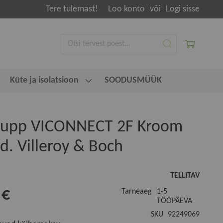
Tere tulemast!
Loo konto
või
Logi sisse
Minu ostuk
Otsi
Otsi
Laiendatud otsing
Küte ja isolatsioon
SOODUSMÜÜK
nupp VICONNECT 2F Kroom
d. Villeroy & Boch
TELLITAV
 €
Tarneaeg
1-5
TÖÖPÄEVA
SKU
92249069