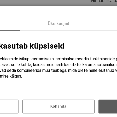
Hinnad sisal
Kogus
Üksikasjad
Lisa ostukorvi
 kasutab küpsiseid
Lopusnupp VI
reklaamide isikupärastamiseks, sotsiaalse meedia funktsioonide p
avet selle kohta, kuidas meie saiti kasutate, ka oma sotsiaalse 
õivad seda kombineerida muu teabega, mida olete neile esitanud 
mise käigus.
Kohanda