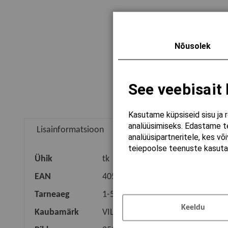
Nõusolek
See veebisait
Kasutame küpsiseid sisu ja 
analüüsimiseks. Edastame te
Lisainformatsioon
analüüsipartneritele, kes v
teiepoolse teenuste kasuta
Ühik
tk
EAN
4051202338206
Tarneaeg
1-5 TÖÖPÄEVA
Keeldu
Kaubamärk
VILLEROY & BOCH