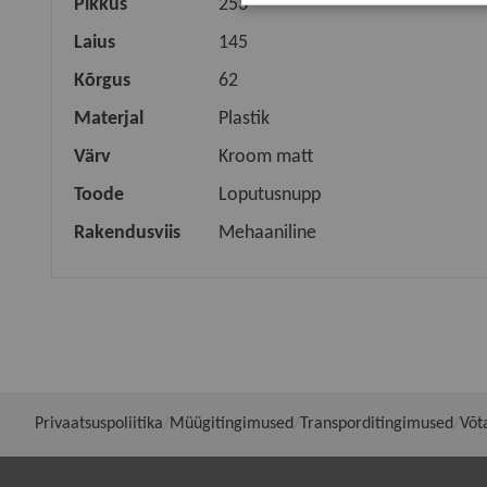
Pikkus
253
Laius
145
Kõrgus
62
Materjal
Plastik
Värv
Kroom matt
Toode
Loputusnupp
Rakendusviis
Mehaaniline
Privaatsuspoliitika
Müügitingimused
Transporditingimused
Võt