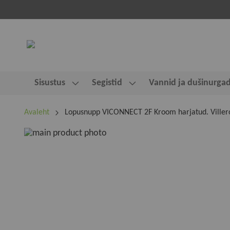
Sisustus
Segistid
Vannid ja dušinurga
Avaleht
Lopusnupp VICONNECT 2F Kroom harjatud. Viller
Skip
to
Skip
the
to
end
the
of
beginning
the
of
images
the
gallery
images
gallery