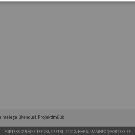
a meiega ühendust
Projektimüük
FORTEKS OÜ
LÄIKE TEE 2-3, PEETRI, 75312, HARJUMAA
INFO@FORTEKS.EE