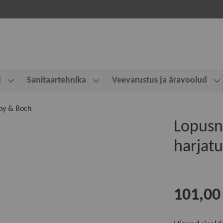
d
Sanitaartehnika
Veevarustus ja äravoolud
oy & Boch
Lopus
harjatu
101,00