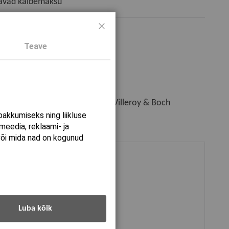
davad käibemaksu
Sulge
Teave
CONNECT 2F Kroom harjatud. Villeroy & Boch
akkumiseks ning liikluse
meedia, reklaami- ja
või mida nad on kogunud
Luba kõik