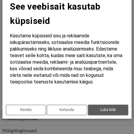
See veebisait kasutab
küpsiseid
Kasutame küpsiseid sisu ja reklaamide
isikupärastamiseks, sotsiaalse meedia funktsioonide
Ringluspump ALPHA2 25-60 1x230V
180mm
pakkumiseks ning liikluse analüüsimiseks. Edastame
teavet selle kohta, kuidas meie saiti kasutate, ka oma
419,76 €
sotsiaalse meedia, reklaami- ja analüüsipartneritele,
kes võivad seda kombineerida muu teabega, mida
Lisa ostukorvi
olete neile esitanud või mida nad on kogunud
teiepoolse teenuste kasutamise käigus.
Keeldu
Kohanda
Luba kõik
Privaatsuspoliitika
Müügitingimused