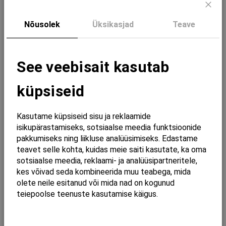
Prügikast. U 14 l. Roostevaba. Must
Prügikast. U 31 l. Roostevaba. Must
matt. PROOX
matt. PROOX
Sulg
Nõusolek
Üksikasjad
Teave
559,24 €
572,88 €
Lisa ostukorvi
Lisa ostukorvi
See veebisait kasutab
küpsiseid
Kasutame küpsiseid sisu ja reklaamide
isikupärastamiseks, sotsiaalse meedia funktsioonide
pakkumiseks ning liikluse analüüsimiseks. Edastame
teavet selle kohta, kuidas meie saiti kasutate, ka oma
sotsiaalse meedia, reklaami- ja analüüsipartneritele,
kes võivad seda kombineerida muu teabega, mida
olete neile esitanud või mida nad on kogunud
teiepoolse teenuste kasutamise käigus.
Hügieenijäätmete prügikast
Prügikast. U 14 l. Roostevaba.
integreeritud hügieenikottide
Arhitektuurne pronks. PROOX
dosaatoriga. U 4 l. Roostevaba.