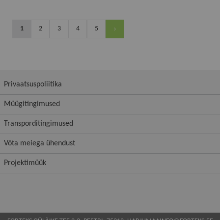
1
2
3
4
5
Privaatsuspoliitika
Müügitingimused
Transporditingimused
Võta meiega ühendust
Projektimüük