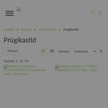
Otsi
Minu o
Avaleht
Sisustus
Aksessuaarid
Prügikastid
Prügikastid
K
Filtreeri
Sorteeri
Tooteid:
1
-
12
/
87