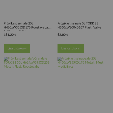
Prügikast seinale 25L
Prügikast seinale 5L TORK B3
H460xW355XD176 Roostavaba.
H360xW200xD167 Plast. Valge
Satiin. Mediclinics
161,20 €
62,00 €
Lisa ostukorvi
Lisa ostukorvi