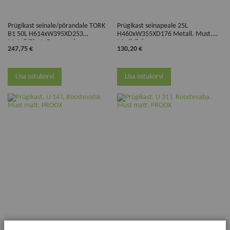
Prügikast seinale/põrandale TORK
Prügikast seinapeale 25L
B1 50L H614xW395XD253
H460xW355XD176 Metall. Must.
Metall/Plast. Roostevaba
Mediclinics
247,75 €
130,20 €
Lisa ostukorvi
Lisa ostukorvi