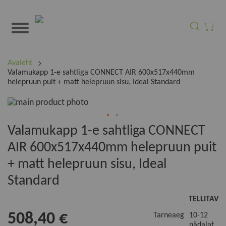
Otsi
Minu o
Avaleht
Valamukapp 1-e sahtliga CONNECT AIR 600x517x440mm
helepruun puit + matt helepruun sisu, Ideal Standard
Skip
to
the
Skip
Valamukapp 1-e sahtliga CONNECT
end
to
of
AIR 600x517x440mm helepruun puit
the
the
beginning
+ matt helepruun sisu, Ideal
images
of
gallery
Standard
the
images
TELLITAV
gallery
508,40 €
Tarneaeg
10-12
nädalat