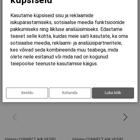
Laius
440
Kõrgus
600
Kasutame küpsiseid sisu ja reklaamide
isikupärastamiseks, sotsiaalse meedia funktsioonide
pakkumiseks ning liikluse analüüsimiseks. Edastame
teavet selle kohta, kuidas meie saiti kasutate, ka oma
Seotud tooted
sotsiaalse meedia, reklaami- ja analüüsipartneritele,
kes võivad seda kombineerida muu teabega, mida
olete neile esitanud või mida nad on kogunud
teiepoolse teenuste kasutamise käigus.
Keeldu
Kohanda
Luba kõik
Valamu CONNECT AIR VESSEL
Valamu CONNECT AIR VESSEL