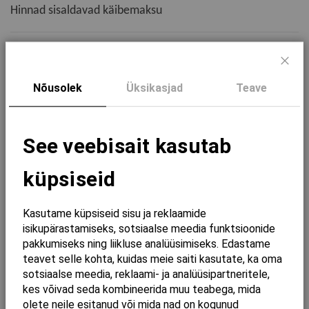
Hinnad sisaldavad käibemaksu
Kogus
Sulg
Nõusolek
Üksikasjad
Teave
Lisa ostukorvi
See veebisait kasutab
Valamukraan kontaktivaba, eelseadistatav, seinale
COLLECTIVES Patrei 4xAA 1,5V/230V PVD Brushed Gold.
küpsiseid
GRB
Kasutame küpsiseid sisu ja reklaamide
Lisainformatsioon
isikupärastamiseks, sotsiaalse meedia funktsioonide
pakkumiseks ning liikluse analüüsimiseks. Edastame
EAN
8435200350303
teavet selle kohta, kuidas meie saiti kasutate, ka oma
sotsiaalse meedia, reklaami- ja analüüsipartneritele,
Tarneaeg
4+2 NÄDALAT
kes võivad seda kombineerida muu teabega, mida
Kaubamärk
GRB
olete neile esitanud või mida nad on kogunud