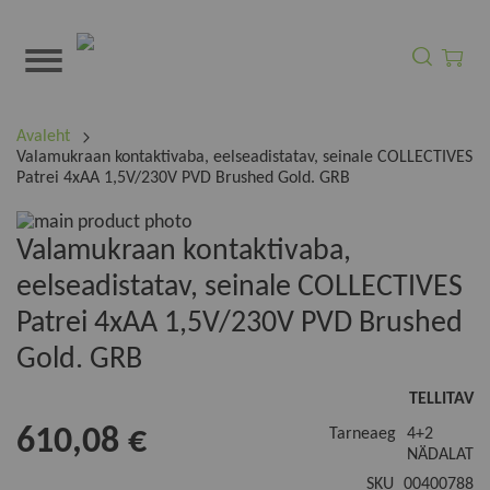
Otsi
Minu o
Avaleht
Valamukraan kontaktivaba, eelseadistatav, seinale COLLECTIVES
Patrei 4xAA 1,5V/230V PVD Brushed Gold. GRB
Skip
to
Skip
Valamukraan kontaktivaba,
the
to
eelseadistatav, seinale COLLECTIVES
end
the
of
beginning
Patrei 4xAA 1,5V/230V PVD Brushed
the
of
Gold. GRB
images
the
gallery
images
TELLITAV
gallery
610,08 €
Tarneaeg
4+2
NÄDALAT
SKU
00400788