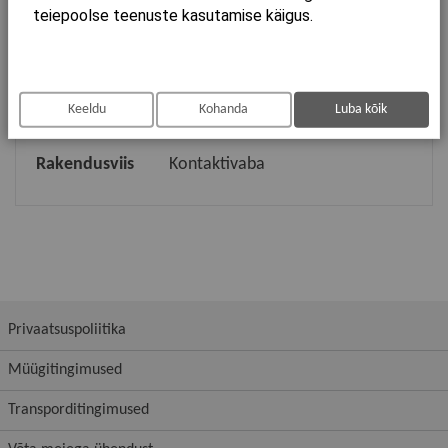
teiepoolse teenuste kasutamise käigus.
Värv
Kuld harjatud
Pikkus
335
Laius
200
Keeldu
Kohanda
Luba kõik
Kõrgus
90
Rakendusviis
Kontaktivaba
Privaatsuspoliitika
Müügitingimused
Transporditingimused