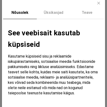
Kogus
Sulg
Nõusolek
Üksikasjad
Teave
Lisa ostukorvi
See veebisait kasutab
Lisainformatsioon
küpsiseid
Ühik
tk
Kasutame küpsiseid sisu ja reklaamide
Tähtsusgrupp
Eritellimustoode
isikupärastamiseks, sotsiaalse meedia funktsioonide
pakkumiseks ning liikluse analüüsimiseks. Edastame
EAN
8435200342018
teavet selle kohta, kuidas meie saiti kasutate, ka oma
sotsiaalse meedia, reklaami- ja analüüsipartneritele,
Tarneaeg
4-6 nädalat
kes võivad seda kombineerida muu teabega, mida
Kaubamärk
GRB
olete neile esitanud või mida nad on kogunud
teiepoolse teenuste kasutamise käigus.
Pikkus
400
Laius
400