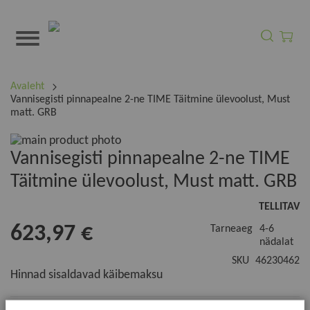
Otsi
Minu o
Avaleht
Vannisegisti pinnapealne 2-ne TIME Täitmine ülevoolust, Must
matt. GRB
Skip
to
Skip
Vannisegisti pinnapealne 2-ne TIME
the
to
Täitmine ülevoolust, Must matt. GRB
end
the
of
beginning
TELLITAV
the
of
images
the
623,97 €
Tarneaeg
4-6
gallery
images
nädalat
gallery
SKU
46230462
Hinnad sisaldavad käibemaksu