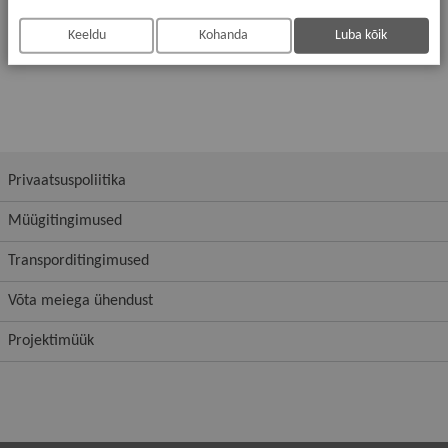
Kõrgus
150
Keeldu
Kohanda
Luba kõik
Privaatsuspoliitika
Müügitingimused
Transporditingimused
Võta meiega ühendust
Projektimüük