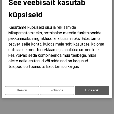
See veebisait kasutab
Värv
Valge
küpsiseid
Pikkus
355
Laius
355
Kasutame küpsiseid sisu ja reklaamide
Kõrgus
540
isikupärastamiseks, sotsiaalse meedia funktsioonide
pakkumiseks ning liikluse analüüsimiseks. Edastame
Toode
Seinapott
teavet selle kohta, kuidas meie saiti kasutate, ka oma
sotsiaalse meedia, reklaami- ja analüüsipartneritele,
kes võivad seda kombineerida muu teabega, mida
Seotud tooted
olete neile esitanud või mida nad on kogunud
teiepoolse teenuste kasutamise käigus.
Keeldu
Kohanda
Luba kõik