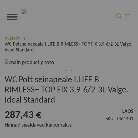
Otsi
Minu o
Avaleht
WC Pott seinapeale I.LIFE B RIMLESS+ TOP FIX 3,9-6/2-3L Valge.
Ideal Standard
Skip
to
the
Skip
WC Pott seinapeale I.LIFE B
end
to
of
RIMLESS+ TOP FIX 3,9-6/2-3L Valge.
the
the
beginning
Ideal Standard
images
of
gallery
the
LAOS
287,43 €
images
SKU
T461401
gallery
Hinnad sisaldavad käibemaksu