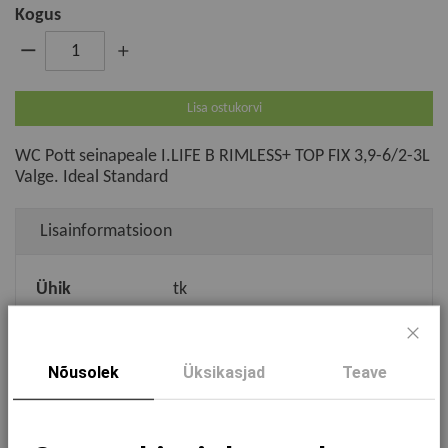
Kogus
Lisa ostukorvi
WC Pott seinapeale I.LIFE B RIMLESS+ TOP FIX 3,9-6/2-3L
Valge. Ideal Standard
Lisainformatsioon
Ühik
tk
Tähtsusgrupp
Laotoode
Sulg
EAN
8014140486008
Nõusolek
Üksikasjad
Teave
Tarneaeg
5+2 NÄDALAT
Kaubamärk
IDEAL STANDARD