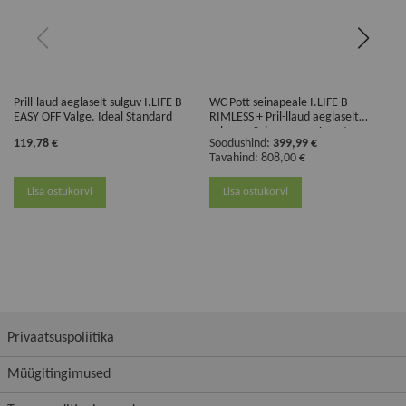
Prill-laud aeglaselt sulguv I.LIFE B
WC Pott seinapeale I.LIFE B
EASY OFF Valge. Ideal Standard
RIMLESS + Pril-llaud aeglaselt
sulguv + Seinaraam + Loputusnupp
119,78 €
Soodushind
399,99 €
Must matt. Ideal Standard
Tavahind
808,00 €
Lisa ostukorvi
Lisa ostukorvi
Privaatsuspoliitika
Müügitingimused